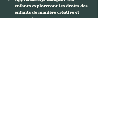
enfants exploreront les droits des 
enfants de manière créative et 
amusante.
Développement personnel…
Afficher plus
Partager cet événement
Nous contacter
FAFA, Bouquinerie Café
94 rue Philippe de Girard,
75018 Paris
01.88.61.64.36