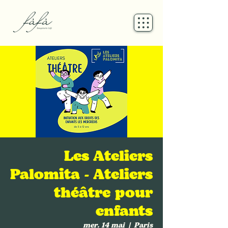
Les Ateliers
Palomita - Ateliers
théâtre pour
enfants
mer. 14 mai
  |  
Paris