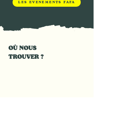
LES ÉVÉNEMENTS FAFA
OÙ NOUS
TROUVER ?
Dans l'ombre bienveillante de
Marx Dormoy, notre bouquinerie-
café prend racine. C'est ici, au
cœur de mon quotidien, que j'ai
choisi de créer ce havre. Ce
quartier, aux enjeux complexes et
aux vies foisonnantes, mérite une
lumière particulière. Mon rêve est
de tisser un lieu où la diversité