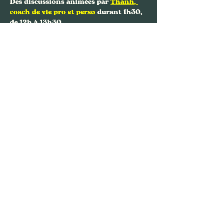
Des discussions animées par 
Thanh
, 
coach de vie pro et perso
 durant 1h30, 
de 12h à 13h30.
Afficher plus
Partager cet événement
Nous contacter
FAFA, Bouquinerie Café
94 rue Philippe de Girard,
75018 Paris
01.88.61.64.36