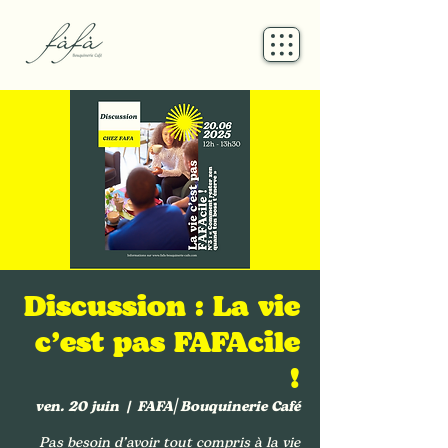
Discussion : La vie
c’est pas FAFAcile
!
ven. 20 juin
  |  
FAFA⎜Bouquinerie Café
Pas besoin d’avoir tout compris à la vie