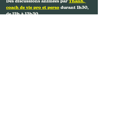
Des discussions animées par 
Thanh
, 
coach de vie pro et perso
 durant 1h30, 
de 12h à 13h30.
Afficher plus
Partager cet événement
Nous contacter
FAFA, Bouquinerie Café
94 rue Philippe de Girard,
75018 Paris
01.88.61.64.36