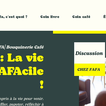
fa, c'est quoi ?
Coin livre
Coin café
É
FA⎜Bouquinerie Café
: La vie
FAFAcile
!
pris à la vie pour venir.
er, papoter, réfléchir à