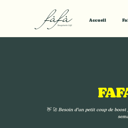
Accueil
Fa
FAF
👋 🚀 Besoin d’un petit coup de boos
sema