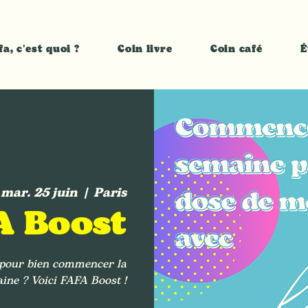
fa, c'est quoi ?
Coin livre
Coin café
É
mar. 25 juin
  |  
Paris
A Boost
t pour bien commencer la
ine ? Voici FAFA Boost !