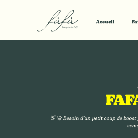
Accueil
Fa
FAF
👋 🚀 Besoin d’un petit coup de boos
sema