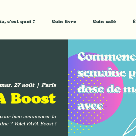
fa, c'est quoi ?
Coin livre
Coin café
É
mar. 27 août
  |  
Paris
A Boost
t pour bien commencer la
ine ? Voici FAFA Boost !