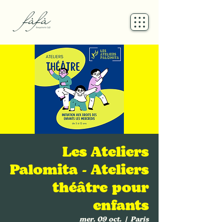
Les Ateliers
Palomita - Ateliers
théâtre pour
enfants
mer. 09 oct.
  |  
Paris