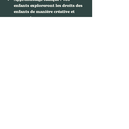
enfants exploreront les droits des 
enfants de manière créative et 
amusante.
Développement personnel…
Afficher plus
Partager cet événement
Nous contacter
FAFA, Bouquinerie Café
94 rue Philippe de Girard,
75018 Paris
01.88.61.64.36