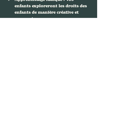
enfants exploreront les droits des 
enfants de manière créative et 
amusante.
Développement personnel…
Afficher plus
Partager cet événement
Nous contacter
FAFA, Bouquinerie Café
94 rue Philippe de Girard,
75018 Paris
01.88.61.64.36