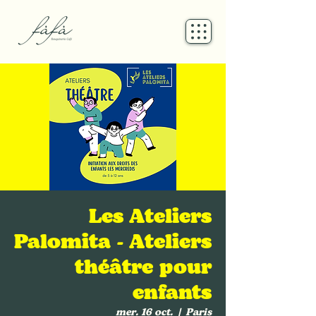
Les Ateliers
Palomita - Ateliers
théâtre pour
enfants
mer. 16 oct.
  |  
Paris