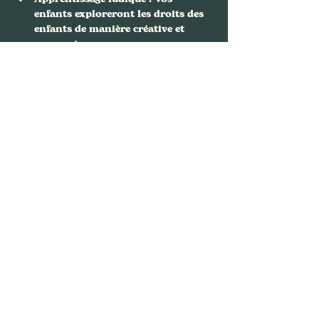
enfants exploreront les droits des 
enfants de manière créative et 
amusante.
Développement personnel…
Afficher plus
Partager cet événement
Nous contacter
FAFA, Bouquinerie Café
94 rue Philippe de Girard,
75018 Paris
01.88.61.64.36