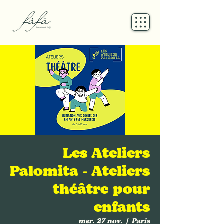
Les Ateliers
Palomita - Ateliers
théâtre pour
enfants
mer. 27 nov.
  |  
Paris