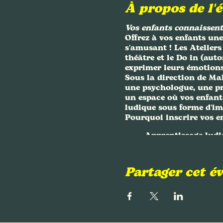
À propos de l'
Vos enfants connaissent-
Offrez à vos enfants une
s'amusant ! Les
Atelier
théâtre et le Do in (au
exprimer leurs émotions
Sous la direction de Ma
une psychologue, une pro
un espace où vos enfant
ludique sous forme d'im
Pourquoi inscrire vos e
Apprentissage ludi
amusante.
Développement per
conscience tout en
Partager cet 
Encadrement de qu
accompagnement bie
Horaires :
14h à 15h (10 à 12 