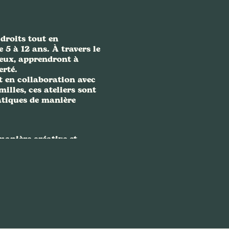
droits tout en
5 à 12 ans. À travers le
 eux, apprendront à
erté.
t en collaboration avec
illes, ces ateliers sont
atiques de manière
manière créative et
pe... ils grandiront en
ont d'un