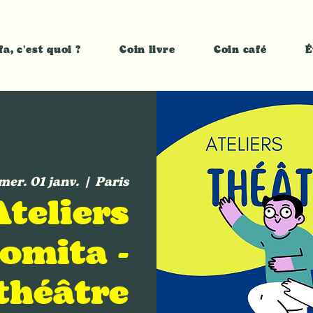
fa, c'est quoi ?
Coin livre
Coin café
É
mer. 01 janv.
  |  
Paris
Ateliers
omita -
 théâtre