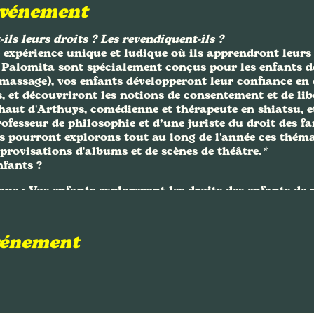
événement
ils leurs droits ? Les revendiquent-ils ?
 expérience unique et ludique où ils apprendront leurs 
s Palomita
sont spécialement conçus pour les enfants de 
tomassage), vos enfants développeront leur confiance en
, et découvriront les notions de consentement et de lib
haut d'Arthuys, comédienne et thérapeute en shiatsu, e
fesseur de philosophie et d’une juriste du droit des fam
s pourront explorons tout au long de l'année ces thém
provisations d'albums et de scènes de théâtre.
*
nfants ?
que
: Vos enfants exploreront les droits des enfants de 
sonnel
: Confiance en soi, empathie, savoir-être en grou
 s'amusant.
événement
alité
: Encadrés par des experts, vos enfants bénéficier
nveillant et stimulant.
ans)