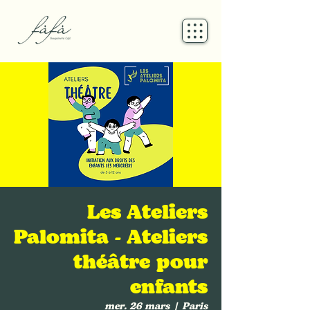
Les Ateliers
Palomita - Ateliers
théâtre pour
enfants
mer. 26 mars
  |  
Paris