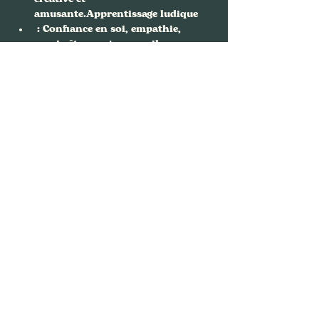
amusante.
Apprentissage ludique
 : Confiance en soi, empathie, 
savoir-être en groupe... ils 
grandiront en conscience tou…
Afficher plus
Partager cet événement
Nous contacter
FAFA, Bouquinerie Café
94 rue Philippe de Girard,
75018 Paris
01.88.61.64.36