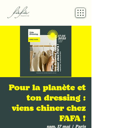
Pour la planète et
ton dressing :
viens chiner chez
FAFA !
sam. 17 mai
  |  
Paris