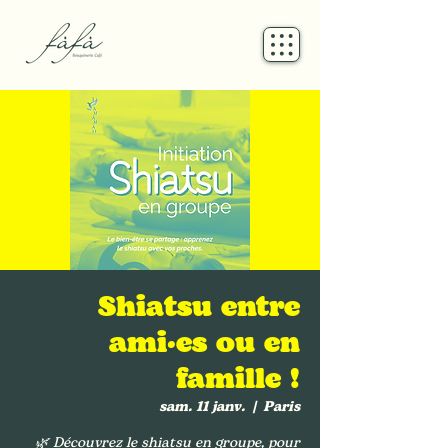
Shiatsu entre
ami·es ou en
famille !
sam. 11 janv.
  |  
Paris
🌿 Découvrez le shiatsu en groupe, pour